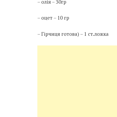
– олія – 30гр
– оцет – 10 гр
– Гірчиця готова) – 1 ст.ложка