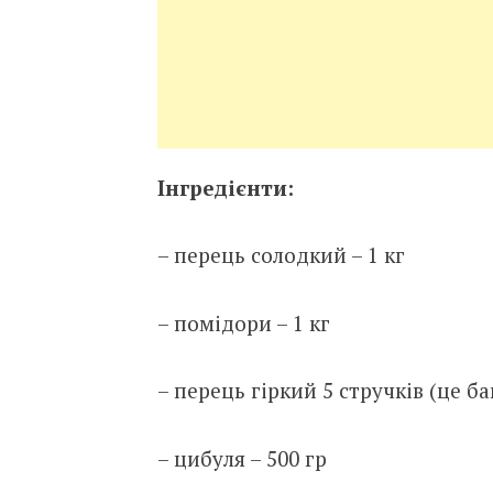
Інгредієнти:
–
перець солодкий – 1 кг
– помідори – 1 кг
– перець гіркий 5 стручків (це ба
– цибуля – 500 гр