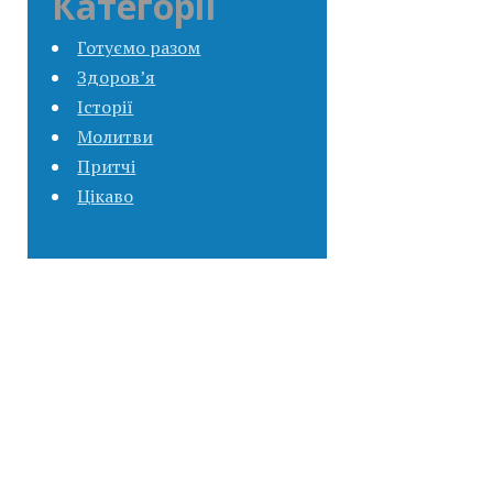
Категорії
Готуємо разом
Здоров’я
Історії
Молитви
Притчі
Цікаво