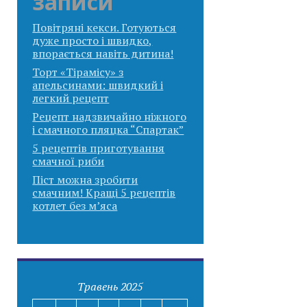
записи
Повітряні кекси. Готуються
дуже просто і швидко,
впорається навіть дитина!
Торт «Тірамісу» з
апельсинами: швидкий і
легкий рецепт
Рецепт надзвичайно ніжного
і смачного пляцка “Спартак”
5 рецептів приготування
смачної риби
Піст можна зробити
смачним! Кращі 5 рецептів
котлет без м’яса
Травень 2025