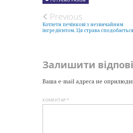
ГОТУЄМО РАЗОМ
Post
Previous
Котлети печінкові з незвичайним
navigation
інгредієнтом. Ця страва сподобається
Залишити відпов
Ваша e-mail адреса не оприлюдн
КОМЕНТАР
*