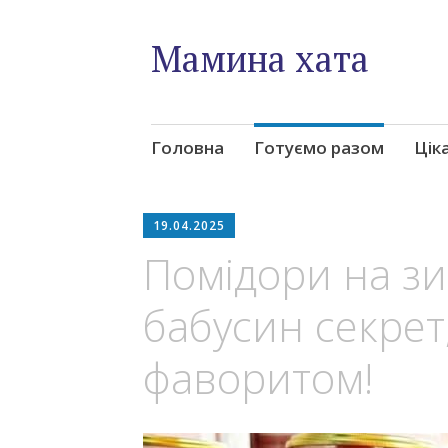
Мамина хата
Skip
Головна
Готуємо разом
Цік
to
content
19.04.2025
Помідори на зи
бабусин секрет
фаворитом!