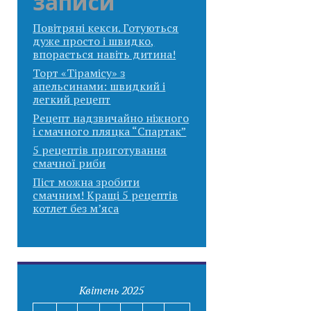
записи
Повітряні кекси. Готуються
дуже просто і швидко,
впорається навіть дитина!
Торт «Тірамісу» з
апельсинами: швидкий і
легкий рецепт
Рецепт надзвичайно ніжного
і смачного пляцка “Спартак”
5 рецептів приготування
смачної риби
Піст можна зробити
смачним! Кращі 5 рецептів
котлет без м’яса
Квітень 2025