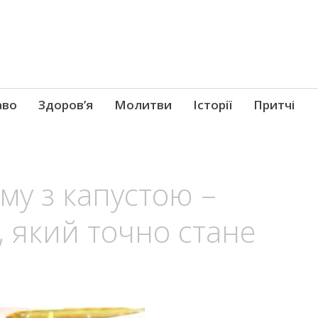
аво
Здоров’я
Молитви
Історії
Притчі
му з капустою –
, який точно стане