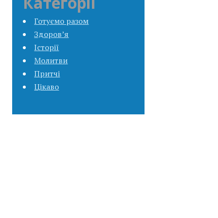
Категорії
Готуємо разом
Здоров’я
Історії
Молитви
Притчі
Цікаво