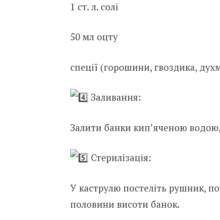
1 ст. л. солі
50 мл оцту
спеції (горошини, гвоздика, дух
Заливання:
Залити банки кип’яченою водою,
Стерилізація:
У каструлю постеліть рушник, по
половини висоти банок.