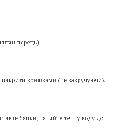
мяний перець)
 накрити кришками (не закручуючи).
ставте банки, налийте теплу воду до