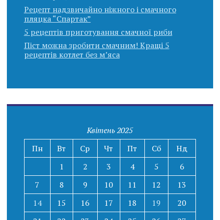
Рецепт надзвичайно ніжного і смачного
пляцка “Спартак”
5 рецептів приготування смачної риби
Піст можна зробити смачним! Кращі 5
рецептів котлет без м’яса
Квітень 2025
Пн
Вт
Ср
Чт
Пт
Сб
Нд
1
2
3
4
5
6
7
8
9
10
11
12
13
14
15
16
17
18
19
20