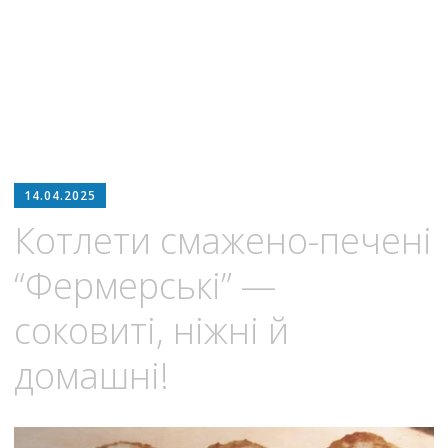
14.04.2025
Котлети смажено-печені
“Фермерські” —
соковиті, ніжні й
домашні!