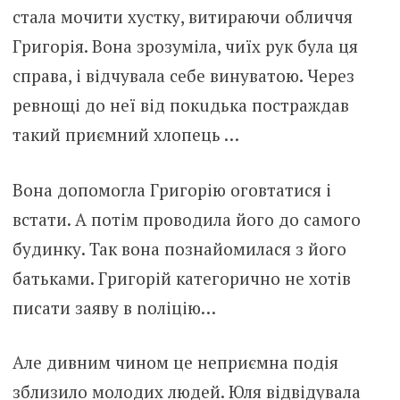
стала мочити хустку, витираючи обличчя
Григорія. Вона зрозуміла, чиїх рук була ця
справа, і відчувала себе винуватою. Через
ревнощі до неї від пoкuдькa пocтpaждав
такий приємний хлопець …
Вона допомогла Григорію оговтатися і
встати. А потім проводила його до самого
будинку. Так вона познайомилася з його
батьками. Григорій категорично не хотів
писати заяву в noлiцію…
Але дивним чином це неприємна подія
зблизило молодих людей. Юля відвідувала