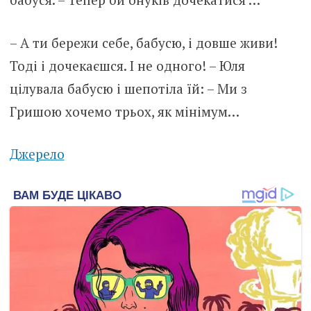
– А ти бережи себе, бабусю, і довше живи!
Тоді і дочекаєшся. І не одного! – Юля
цілувала бабусю і шепотіла їй: – Ми з
Гришою хочемо трьох, як мінімум…
Джерело