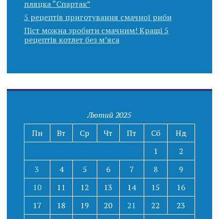
пляцка “Спартак”
5 рецептів приготування смачної риби
Піст можна зробити смачним! Кращі 5
рецептів котлет без м’яса
Лютий 2025
Пн
Вт
Ср
Чт
Пт
Сб
Нд
1
2
3
4
5
6
7
8
9
10
11
12
13
14
15
16
17
18
19
20
21
22
23