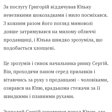
За послугу Григорій віддячував Юльку
невеликими шоколадками і мило посміхався.
З кожним разом його погляд мимоволі
довше затримувався на милому обличчі
продавщиці, і Юлька швидко зрозуміла, що
подобається хлопцеві.
Це зрозумів і синок начальника ринку Сергій.
Він, проходячи паном серед прилавків і
вітаючись за руку з продавцамі – чоловіками,
озирався на Юлю, крадькома стежачи за її
швидкими і плавними рухами.
Зухвалий Сергій соромився перед Юлею, але