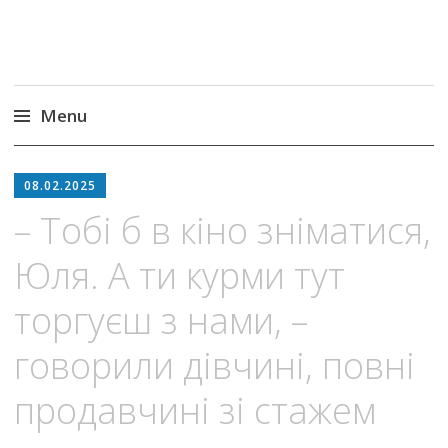
Menu
Skip
to
08.02.2025
content
– Тобі б в кіно зніматися,
Юля. А ти курми тут
торгуєш з нами, –
говорили дівчині, повні
продавчині зі стажем