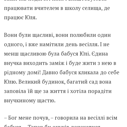
працювати вчителем в школу селища, де
працює Юля.
Вони були щасливі, вони полюбили один
одного, і вже намітили день весілля. І не
менш щасливою була бабуся Юлі. Єдина
внучка виходить заміж і буде жити з нею в
рідному домі! Давно бабуся кликала до себе
Юлю. Великий будинок, багатий сад вона
заповіла їй ще за життя і хотіла порадіти
внучкиному щастю.
– Бог мене почув, – говорила на весіллі всім
бабуся. – Тепер би онуків дочекатися …