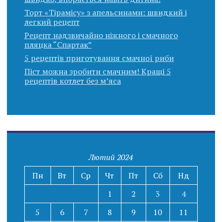
Торт «Тірамісу» з апельсинами: швидкий і
легкий рецепт
Рецепт надзвичайно ніжного і смачного
пляцка “Спартак”
5 рецептів приготування смачної риби
Піст можна зробити смачним! Кращі 5
рецептів котлет без м’яса
Лютий 2024
Пн
Вт
Ср
Чт
Пт
Сб
Нд
1
2
3
4
5
6
7
8
9
10
11