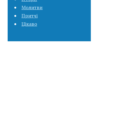
Молитви
Притчі
Цікаво