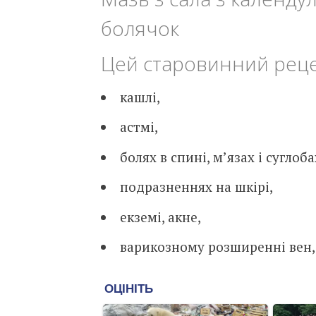
болячок
Цей старовинний реце
кашлі,
астмі,
болях в спині, м’язах і суглоба
подразненнях на шкірі,
екземі, акне,
варикозному розширенні вен, 