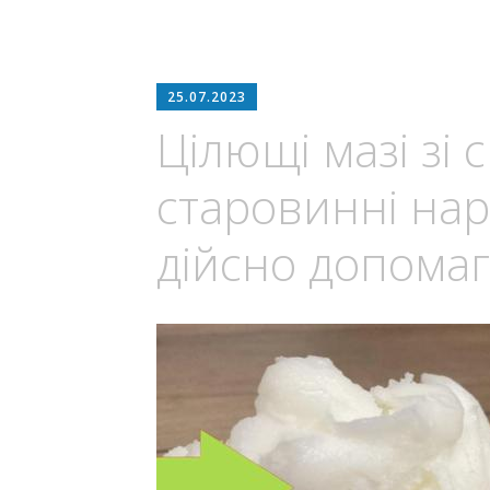
25.07.2023
Цілющі мазі зі
старовинні нар
дійсно допома