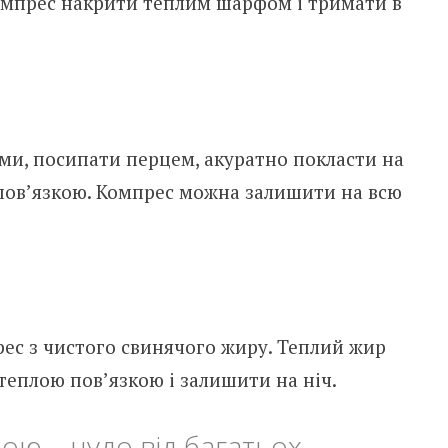
омпрес накрити теплим шарфом і тримати в
ми, посипати перцем, акуратно покласти на
 пов’язкою. Компрес можна залишити на всю
ес з чистого свинячого жиру. Теплий жир
 теплою пов’язкою і залишити на ніч.
ою – чудо від багатьох