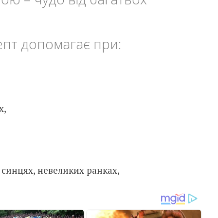
пт допомагає при:
х,
синцях, невеликих ранках,