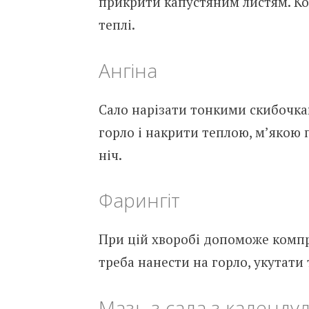
прикрити капустяним листям. К
теплі.
Ангіна
Сало нарізати тонкими скибочка
горло і накрити теплою, м’якою
ніч.
Фарингіт
При цій хворобі допоможе компр
треба нанести на горло, укутати
Мазь з сала з календул