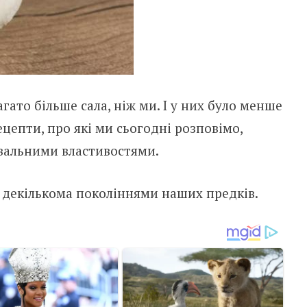
агато більше сала, ніж ми. І у них було менше
ецепти, про які ми сьогодні розповімо,
вальними властивостями.
і декількома поколіннями наших предків.