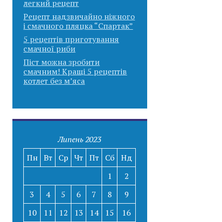
легкий рецепт
Рецепт надзвичайно ніжного
і смачного пляцка “Спартак”
5 рецептів приготування
смачної риби
Піст можна зробити
смачним! Кращі 5 рецептів
котлет без м’яса
Липень 2023
Пн
Вт
Ср
Чт
Пт
Сб
Нд
1
2
3
4
5
6
7
8
9
10
11
12
13
14
15
16