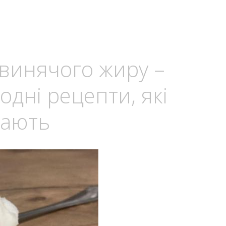
 свинячого жиру –
одні рецепти, які
гають