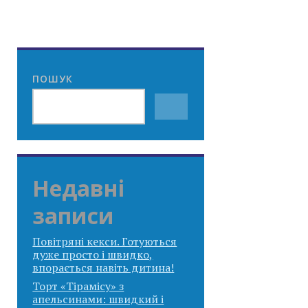
ПОШУК
Недавні
записи
Повітряні кекси. Готуються
дуже просто і швидко,
впорається навіть дитина!
Торт «Тірамісу» з
апельсинами: швидкий і