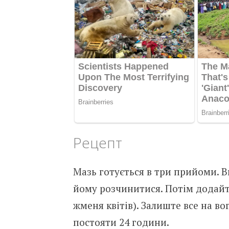
Рецепт
Мазь готується в три прийоми. В
йому розчинитися. Потім додайте
жменя квітів). Залиште все на во
постояти 24 години.