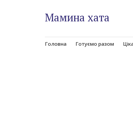
Мамина хата
Skip
Головна
Готуємо разом
Цік
to
content