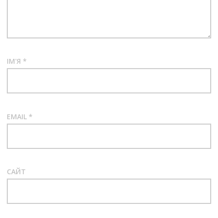
ІМ'Я
*
EMAIL
*
САЙТ