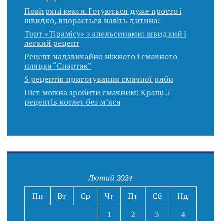
Повітряні кекси. Готуються дуже просто і
швидко, впорається навіть дитина!
Торт «Тірамісу» з апельсинами: швидкий і
легкий рецепт
Рецепт надзвичайно ніжного і смачного
пляцка “Спартак”
5 рецептів приготування смачної риби
Піст можна зробити смачним! Кращі 5
рецептів котлет без м’яса
Лютий 2024
Пн
Вт
Ср
Чт
Пт
Сб
Нд
1
2
3
4