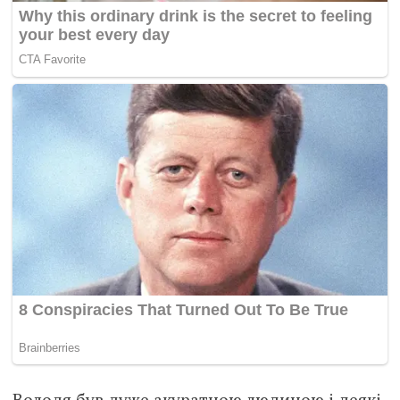
Володя був дуже акуратною людиною і деякі