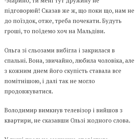
-Марино, ти мені тут дружину не
підговорюй! Сказав же ж, що поки що, нам не
до поїздок, отже, треба почекати. Будуть
гроші, то поїдемо хоч на Мальдіви.
Ольга зі сльозами вибігла і закрилася в
спальні. Вона, звичайно, любила чоловіка, але
з кожним днем ​​його скупість ставала все
помітнішою, і далі так не могло
продовжуватися.
Володимир вимкнув телевізор і вийшов з
квартири, не сказавши Ользі жодного слова.