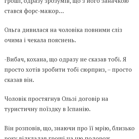
гроші, одразу зрозумів, що з його заначкою
стався форс-мажор…
Ольга дивилася на чоловіка повними сліз
очима і чекала пояснень.
-Вибач, кохана, що одразу не сказав тобі. Я
просто хотів зробити тобі сюрприз, – просто
сказав він.
Чоловік простягнув Ользі договір на
туристичну поїздку в Іспанію.
Він розповів, що, знаючи про її мрію, близько
року відкладав гроші на цю подорож.