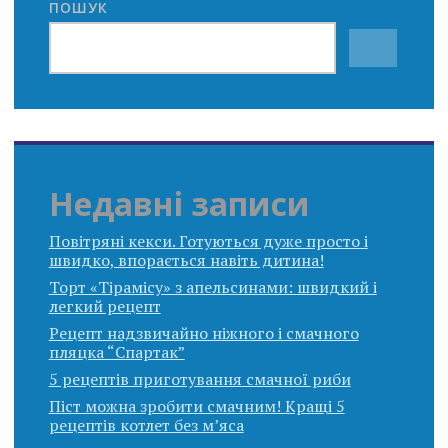
ПОШУК
Недавні записи
Повітряні кекси. Готуються дуже просто і
швидко, впорається навіть дитина!
Торт «Тірамісу» з апельсинами: швидкий і
легкий рецепт
Рецепт надзвичайно ніжного і смачного
пляцка “Спартак”
5 рецептів приготування смачної риби
Піст можна зробити смачним! Кращі 5
рецептів котлет без м’яса