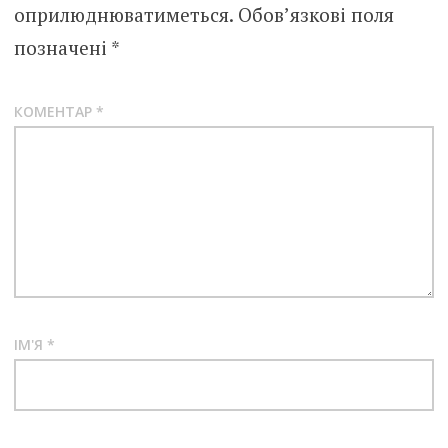
оприлюднюватиметься.
Обов’язкові поля
позначені
*
КОМЕНТАР
*
ІМ'Я
*