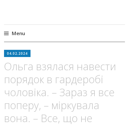
Menu
Skip
to
04.02.2024
content
Ольга взялася навести
порядок в гардеробі
чоловіка. – Зараз я все
поперу, – міркувала
вона. – Все, що не