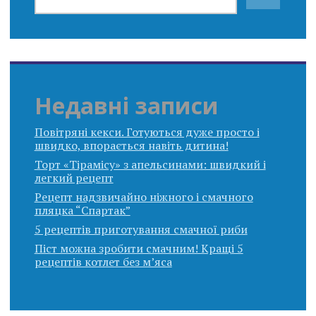
Недавні записи
Повітряні кекси. Готуються дуже просто і
швидко, впорається навіть дитина!
Торт «Тірамісу» з апельсинами: швидкий і
легкий рецепт
Рецепт надзвичайно ніжного і смачного
пляцка “Спартак”
5 рецептів приготування смачної риби
Піст можна зробити смачним! Кращі 5
рецептів котлет без м’яса