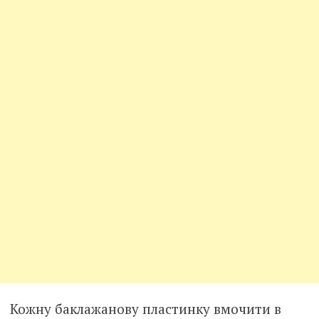
Кожну баклажанову пластинку вмочити в