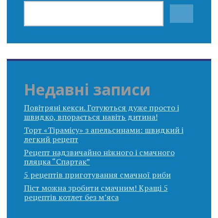
Недавні записи
Повітряні кекси. Готуються дуже просто і
швидко, впорається навіть дитина!
Торт «Тірамісу» з апельсинами: швидкий і
легкий рецепт
Рецепт надзвичайно ніжного і смачного
пляцка “Спартак”
5 рецептів приготування смачної риби
Піст можна зробити смачним! Кращі 5
рецептів котлет без м’яса