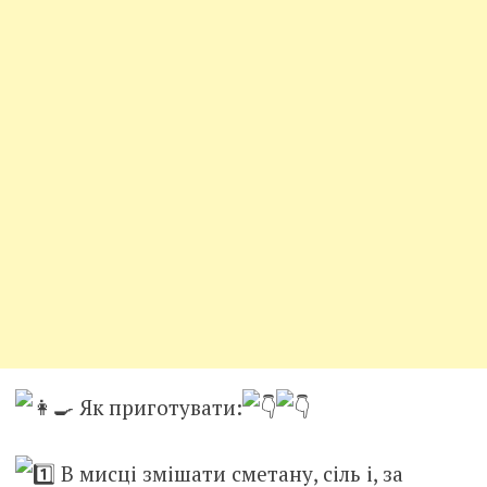
Як приготувати:
В мисці змішати сметану, сіль і, за