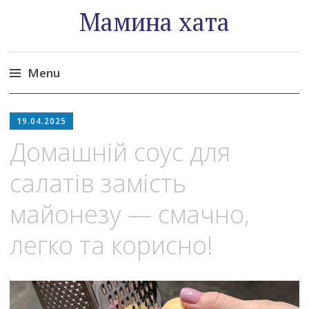
Мамина хата
Menu
Skip
to
19.04.2025
content
Домашній соус для
салатів замість
майонезу — смачно,
легко та корисно!