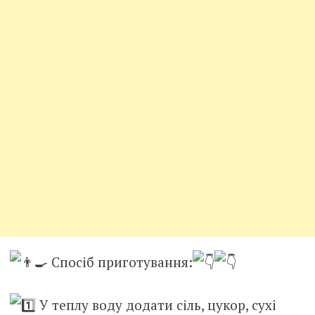
Спосіб приготування:
У теплу воду додати сіль, цукор, сухі